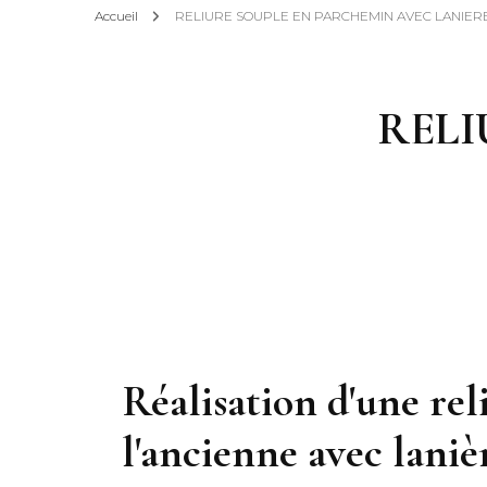
MON PARCO
Accueil
RELIURE SOUPLE EN PARCHEMIN AVEC LANIER
DEONTOLOG
METIER
RELI
LES GESTES
Réalisation d'une rel
l'ancienne avec laniè